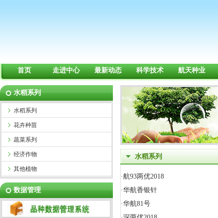
首页
走进中心
最新动态
科学技术
航天种业
水稻系列
水稻系列
花卉种苗
蔬菜系列
经济作物
水稻系列
其他植物
·
航93两优2018
数据管理
·
华航香银针
·
华航81号
·
深两优2018