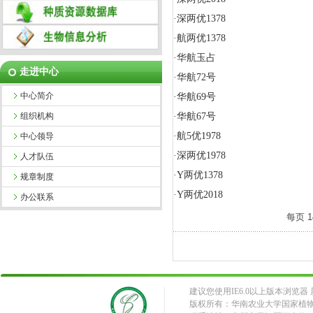
·
深两优1378
·
航两优1378
·
华航玉占
走进中心
·
华航72号
中心简介
·
华航69号
组织机构
·
华航67号
·
航5优1978
中心领导
·
深两优1978
人才队伍
·
Y两优1378
规章制度
·
Y两优2018
办公联系
每页
1
建议您使用IE6.0以上版本浏览器 屏
版权所有：华南农业大学国家植