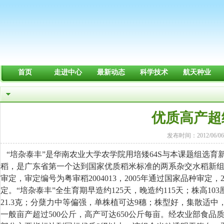
首页
走进中心
最新动态
科学技术
航天种业
优质高产超
发布时间：2012/06/06
“培杂泰丰”是华南农业大学农学院用培矮64S与本课题组选育
稻，是广东省第一个达到国家优质稻米标准的两系杂交水稻新组合
审定，审定编号为粤审稻2004013，2005年通过国家品种审定
定。“培杂泰丰”全生育期早造约125天，晚造约115天；株高103
21.3克；分蘖力中等偏强，单株植可达9穗；株型好，集散适
一般亩产超过500公斤，高产可达650公斤每亩。经农业部食